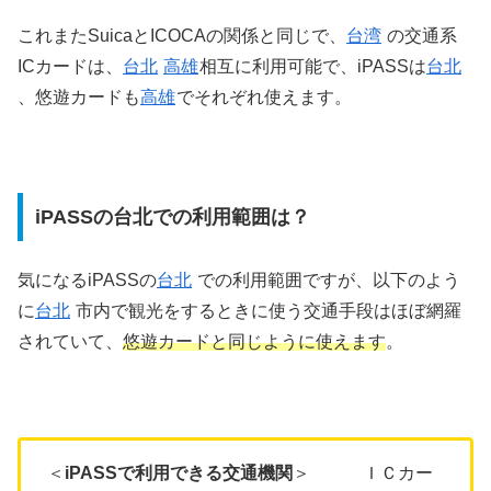
これまたSuicaとICOCAの関係と同じで、
台湾
の交通系
ICカードは、
台北
高雄
相互に利用可能で、iPASSは
台北
、悠遊カードも
高雄
でそれぞれ使えます。
iPASSの台北での利用範囲は？
気になるiPASSの
台北
での利用範囲ですが、以下のよう
に
台北
市内で観光をするときに使う交通手段はほぼ網羅
されていて、
悠遊カードと同じように使えます
。
＜
iPASSで利用できる交通機関
＞ ＩＣカー