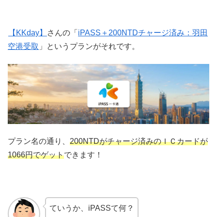
【KKday】
さんの「
iPASS＋200NTDチャージ済み：羽田
空港受取
」というプランがそれです。
プラン名の通り、
200NTDがチャージ済みのＩＣカードが
1066円でゲット
できます！
ていうか、iPASSて何？