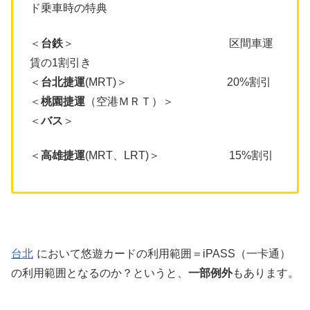
ド乗車時の特典
＜
台鉄
＞ 区間車運
賃の1割引き
＜
台北捷運
(MRT)＞ 20%割引
＜
桃園捷運
（空港ＭＲＴ）＞
＜
バス
＞
＜
高雄捷運
(MRT、LRT)＞ 15%割引
台北
において悠遊カードの利用範囲＝iPASS（一卡通）
の利用範囲となるのか？というと、
一部例外
もあります。