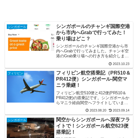
シンガポールのチャンギ国際空港
シンガポール
から市内へGrabで行ってみた！
乗り場はどこ？
シンガポールのチャンギ国際空港から市
内へGrabで行ってみました。チャンギ空
港のGrab乗り場への行き方を紹介しま
す！さらに、Grabの乗り方や市内までの
2023.10.23
所要時間や料金を調べてみました。
フィリピン航空搭乗記（PR510＆
フィリピン
PR412便）シンガポール-関空マ
ニラ乗継！
フィリピン航空510便と412便(PR510＆
PR412便)の搭乗記です。シンガポールか
らマニラ経由関空へフライトしていま
す。使用機材やシートレイアウト、機内
2023.08.20
2023.09.14
食や乗ってみた感想、機内Wi-Fiについて
ご紹介しています。
関空からシンガポールへ深夜フラ
シンガポール
イトで！シンガポール航空623便
搭乗記！