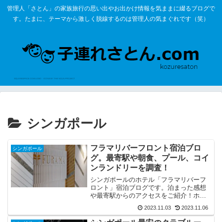
管理人「さとん」の家族旅行の思い出やお出かけ情報を気ままに綴るブログで
す。たまに、テーマから激しく脱線するのは管理人の気まぐれです（笑）
シンガポール
フラマリバーフロント宿泊ブロ
シンガポール
グ。最寄駅や朝食、プール、コイ
ンランドリーを調査！
シンガポールのホテル「フラマリバーフ
ロント」宿泊ブログです。泊まった感想
や最寄駅からのアクセスをご紹介！ホテ
ルのプール情報やコインランドリーにつ
2023.11.03
2023.11.06
いて調査！