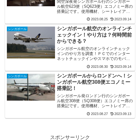
関空深夜発シンガポール行のシンガポー
ル航空623便（SQ623便）エコノミー席の
搭乗記です。使用機材、シートレイアウ
ト、座席の様子、アメニティ、ディスプ
2023.08.25
2023.09.14
レイ、機内Wi-Fi、そして機内食の様子や
出てくるタイミングなどをご紹介
シンガポール航空のオンラインチ
シンガポール
ェックイン！やり方は？何時間前
からできる？
シンガポール航空のオンラインチェック
インのやり方を調査！ＰＣでのインター
ネットチェックインやスマホでのモバイ
ルチェックインについてもご紹介。何時
2023.08.30
2023.09.14
間前からチェックインできる？必要なも
のは？やらなかったどうなる？といった
シンガポールからロンドンへ！シ
シンガポール
疑問にも回答！
ンガポール航空308便エコノミー
搭乗記！
シンガポール発ロンドン行のシンガポー
ル航空308便（SQ308便）エコノミー席の
搭乗記です。使用機材、シートレイアウ
ト、座席の様子、アメニティ、ディスプ
2023.08.27
2023.09.13
レイ、機内Wi-Fi、そして機内食の様子や
感想をご紹介！
スポンサーリンク