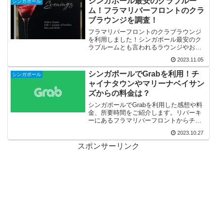
シンガポール最安のクラブルー
シンガポール
ム！フラマリバーフロントのクラ
ブラウンジを調査！
フラマリバーフロントのクラブラウンジ
を利用しました！シンガポール最安のク
ラブルームとも言われるラウンジやお部
屋の様子を紹介！最寄駅のハブロックか
2023.11.05
らのアクセスや料金相場も合わせて調
査！
シンガポールでGrabを利用！チ
シンガポール
ャイナタウンやマリーナベイサン
ズからの料金は？
シンガポールでGrabを利用した感想や料
金、所要時間をご紹介します。リバーキ
ーにあるフラマリバーフロントからチャ
イナタウン、マリーナベイサンズ、セン
2023.10.27
トーサ島へ行ってみました。チャンギ空
港からシンガポール市内への料金も合わ
スポンサーリンク
せて紹介しています。