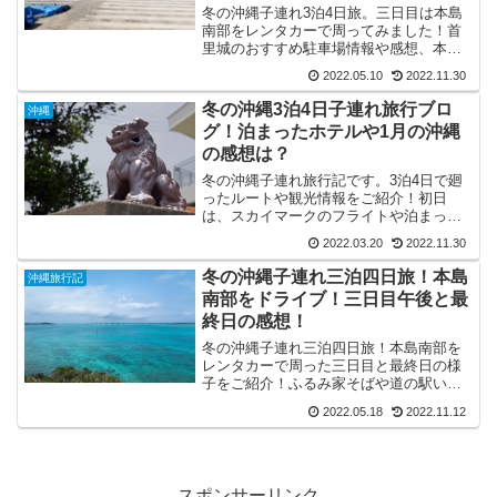
冬の沖縄子連れ3泊4日旅。三日目は本島
南部をレンタカーで周ってみました！首
里城のおすすめ駐車場情報や感想、本島
南部のパワースポット「斎場御嶽（せい
2022.05.10
2022.11.30
ふぁーうたき」）」や知念岬公園につい
てご紹介！
冬の沖縄3泊4日子連れ旅行ブロ
沖縄
グ！泊まったホテルや1月の沖縄
の感想は？
冬の沖縄子連れ旅行記です。3泊4日で廻
ったルートや観光情報をご紹介！初日
は、スカイマークのフライトや泊まった
ホテル「沖縄逸の彩温泉リゾートホテル
2022.03.20
2022.11.30
那覇」の感想、晩御飯を食べた琉球ステ
ーキ究（きわみ）のアクセスなどをご紹
冬の沖縄子連れ三泊四日旅！本島
沖縄旅行記
介！
南部をドライブ！三日目午後と最
終日の感想！
冬の沖縄子連れ三泊四日旅！本島南部を
レンタカーで周った三日目と最終日の様
子をご紹介！ふるみ家そばや道の駅いと
まん、ウミカジテラス、沖縄限定のハン
2022.05.18
2022.11.12
バーガーチェーンＡ＆Ｗの感想をお届け
します。
スポンサーリンク