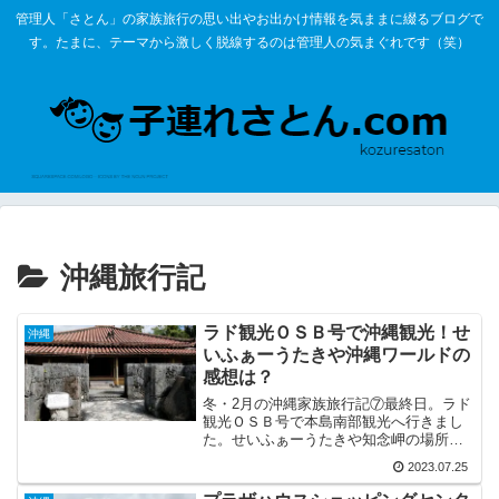
管理人「さとん」の家族旅行の思い出やお出かけ情報を気ままに綴るブログで
す。たまに、テーマから激しく脱線するのは管理人の気まぐれです（笑）
沖縄旅行記
ラド観光ＯＳＢ号で沖縄観光！せ
沖縄
いふぁーうたきや沖縄ワールドの
感想は？
冬・2月の沖縄家族旅行記⑦最終日。ラド
観光ＯＳＢ号で本島南部観光へ行きまし
た。せいふぁーうたきや知念岬の場所や
感想をお届け。おきなわワールドにある
2023.07.25
玉泉洞に様子やツアーに付いてたキャプ
テンズイン東町店の感想と合わせてご紹