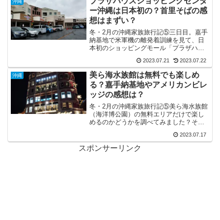
プラザハウスショッピングセンタ
沖縄
介！
ー沖縄は日本初の？首里そばの感
想はまずい？
冬・2月の沖縄家族旅行記⑤三日目。嘉手
納基地で米軍機の離発着訓練を見て、日
本初のショッピングモール「プラザハウ
スショッピングセンター」、首里そばに
2023.07.21
2023.07.22
行きました。アクセスや感想をご紹介！
ついでに首里城、国際通りと周ってきま
美ら海水族館は無料でも楽しめ
沖縄
した。
る？嘉手納基地やアメリカンビレ
ッジの感想は？
冬・2月の沖縄家族旅行記⑤美ら海水族館
（海洋博公園）の無料エリアだけで楽し
めるのかどうかを調べてみました？その
あとは、嘉手納基地やアメリカンビレッ
2023.07.17
ジを訪問。それぞれの感想を紹介！
スポンサーリンク