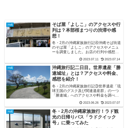
そば屋「よしこ」のアクセスや行
沖縄
列は？本部桜まつりの渋滞や感
想！
冬・2月の沖縄家族旅行記④沖縄そば街道
のそば屋「よしこ」のアクセスやメニュ
ーを調査しました。お店の行列や感想と
合わせて！また、近くの八重岳桜の森公
2023.07.11
2023.07.14
園で開催されていた「もとぶ桜まつり」
の渋滞や混雑、感想をご紹介！
沖縄旅行記二日目。世界遺産「勝
沖縄
連城址」とは？アクセスや料金、
感想を紹介！
冬・2月の沖縄家族旅行記③世界遺産「琉
球王国のグスク及び関連遺産群」の一つ
「勝連城」へのアクセスや料金を調べて
みました。実際に行ってみた感想と合わ
2023.06.26
2023.07.07
せてご紹介！
冬・2月の沖縄家族旅行！ラド観
沖縄
光の日帰りバス「ラドクイック
号」に乗ってみた