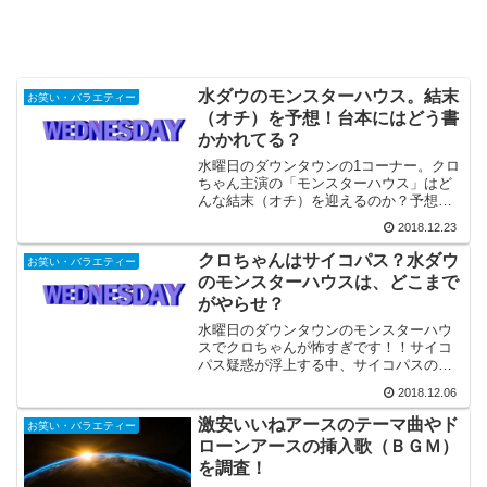
水ダウのモンスターハウス。結末
お笑い・バラエティー
（オチ）を予想！台本にはどう書
かかれてる？
水曜日のダウンタウンの1コーナー。クロ
ちゃん主演の「モンスターハウス」はど
んな結末（オチ）を迎えるのか？予想を
してみましょう！うっすらと存在が見え
2018.12.23
隠れする台本には、オチはどう書かかれ
てるのでしょうか？ガチなのか？ヤラセ
クロちゃんはサイコパス？水ダウ
お笑い・バラエティー
なのか？
のモンスターハウスは、どこまで
がやらせ？
水曜日のダウンタウンのモンスターハウ
スでクロちゃんが怖すぎです！！サイコ
パス疑惑が浮上する中、サイコパスの定
義やクロちゃんのプロフィール、モンス
2018.12.06
ターハウスのあらすじとモンスター誕生
の瞬間を紹介！この番組、ガチか？やら
激安いいねアースのテーマ曲やド
お笑い・バラエティー
せか？
ローンアースの挿入歌（ＢＧＭ）
を調査！