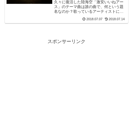
久々に復活した陸海空「激安いいねアー
ス」のテーマ曲は誰の曲で、何という題
名なのか？歌っているアーティストにつ
いても調べてみました。ついでに、ドロ
2018.07.07
2018.07.14
ーンアースの挿入歌（ＢＧＭ）や部族ア
ースのテーマ曲についても題名やアーテ
ィストについて調べてみました。
スポンサーリンク