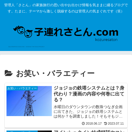
管理人「さとん」の家族旅行の思い出やお出かけ情報を気ままに綴るブログで
す。たまに、テーマから激しく脱線するのは管理人の気まぐれです（笑）
お笑い・バラエティー
ジョジョの鉄塔システムとは？身
お笑い・バラエティー
代わり？漫画の内容や何巻に出て
る？
水曜日のダウンタウンの数珠つなぎ企画
に出てきた、ジョジョの鉄塔システムと
は何か？を調査しました！そもそもジョ
ジョの奇妙な冒険とは？という疑問や鉄
2018.06.17
2023.07.11
塔システムがコミックスの何巻に出てく
るのか？アニメでは第何話になるのか？