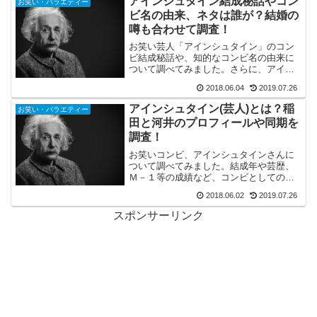
アインシュタイン結成秘話やコン
お笑い・バラエティー
なども調査！
ビ名の由来、ネタは誰が？結婚の
噂も合わせて調査！
お笑い芸人「アインシュタイン」のコン
ビ結成秘話や、知的なコンビ名の由来に
ついて調べてみました。さらに、アイン
シュタインの漫才ネタはどっちが書いて
2018.06.04
2019.07.26
いるのか？や、稲田さんと河井さん、結
婚してる？といった噂の真相を紹介いた
アインシュタイン(芸人)とは？稲
お笑い・バラエティー
します。
田と河井のプロフィールや同期を
調査！
お笑いコンビ、アインシュタインさんに
ついて調べてみました。結成年や芸歴、
Ｍ－１等の成績など、コンビとしての経
歴や、稲田さんと河井さんそれぞれのプ
2018.06.02
2019.07.26
ロフィールを紹介！ＮＳＣ出身であるお
二人の、同期芸人さんは誰がいるのか？
スポンサーリンク
も合わせて調査しました！！