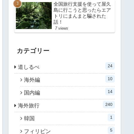
全国旅行支援を使って屋久
島に行こうと思ったらエア
トリにまんまと騙された
話！
7 views
カテゴリー
24
道しるべ
10
海外編
14
国内編
240
海外旅行
1
韓国
5
フィリピン