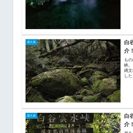
白
屋久島
介
もの
峡。
縄文
した
白
屋久島
介