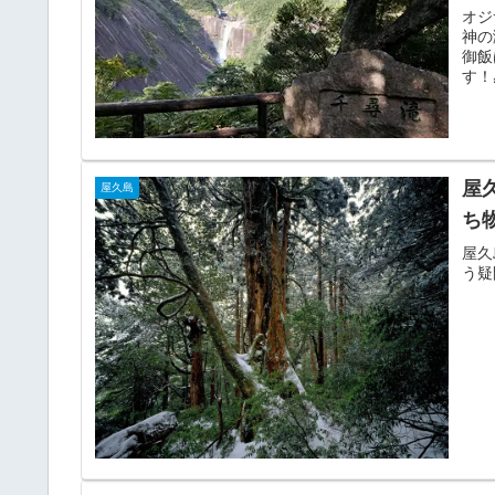
オジ
神の
御飯
す！
屋
屋久島
ち
屋久
う疑