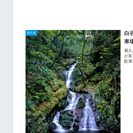
白
屋久島
車
屋久
が良
駐車