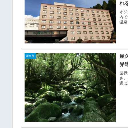
れ
オジ
内で
温泉
屋
屋久島
界
世界
さ、
選ば