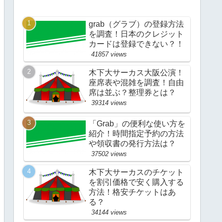
grab（グラブ）の登録方法
を調査！日本のクレジット
カードは登録できない？！
41857 views
木下大サーカス大阪公演！
座席表や混雑を調査！自由
席は並ぶ？整理券とは？
39314 views
「Grab」の便利な使い方を
紹介！時間指定予約の方法
や領収書の発行方法は？
37502 views
木下大サーカスのチケット
を割引価格で安く購入する
方法！格安チケットはあ
る？
34144 views