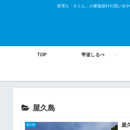
管理人「さとん」の家族旅行の思い出や
TOP
道しるべ
屋久島
屋
屋久島