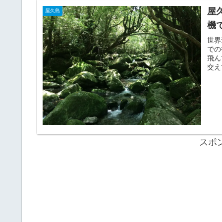
屋
屋久島
機
世界
での
飛ん
交え
スポ