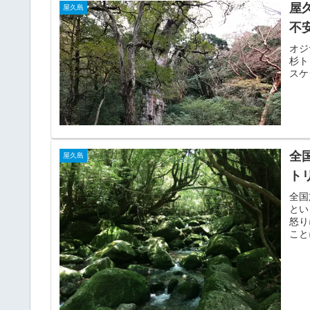
屋
屋久島
不
オジ
杉ト
スケ
全
屋久島
ト
全国
とい
怒り
こと