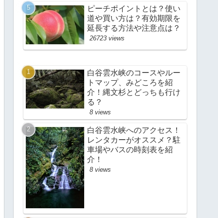
ピーチポイントとは？使い
道や買い方は？有効期限を
延長する方法や注意点は？
26723 views
白谷雲水峡のコースやルー
トマップ、みどころを紹
介！縄文杉とどっちも行け
る？
8 views
白谷雲水峡へのアクセス！
レンタカーがオススメ？駐
車場やバスの時刻表を紹
介！
8 views