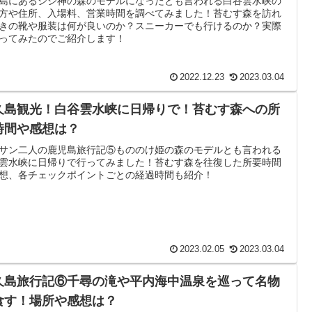
島にあるシシ神の森のモデルになったとも言われる白谷雲水峡の
方や住所、入場料、営業時間を調べてみました！苔むす森を訪れ
きの靴や服装は何が良いのか？スニーカーでも行けるのか？実際
ってみたのでご紹介します！
2022.12.23
2023.03.04
久島観光！白谷雲水峡に日帰りで！苔むす森への所
時間や感想は？
サン二人の鹿児島旅行記⑤もののけ姫の森のモデルとも言われる
雲水峡に日帰りで行ってみました！苔むす森を往復した所要時間
想、各チェックポイントごとの経過時間も紹介！
2023.02.05
2023.03.04
久島旅行記⑥千尋の滝や平内海中温泉を巡って名物
食す！場所や感想は？