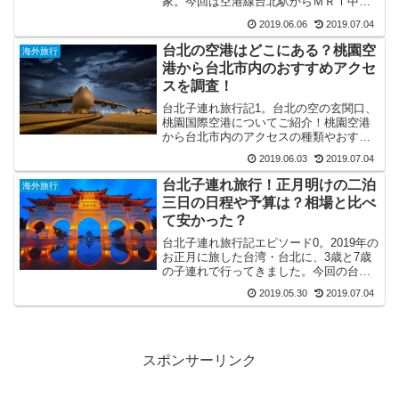
家。今回は空港線台北駅からＭＲＴ中山
駅まで行くには乗り継ぎは台北駅か北門
2019.06.06
2019.07.04
駅かを比較してみます。合わせて、中山
駅のエレベーター事情もご紹介！
台北の空港はどこにある？桃園空
海外旅行
港から台北市内のおすすめアクセ
スを調査！
台北子連れ旅行記1。台北の空の玄関口、
桃園国際空港についてご紹介！桃園空港
から台北市内のアクセスの種類やおすす
めアクセスのＭＲＴの時刻表、列車の種
2019.06.03
2019.07.04
類、路線図を調べてみました。運行本数
や乗車時の注意点を旅行記と合わせて書
台北子連れ旅行！正月明けの二泊
海外旅行
き散らしてみました！
三日の日程や予算は？相場と比べ
て安かった？
台北子連れ旅行記エピソード0。2019年の
お正月に旅した台湾・台北に、3歳と7歳
の子連れで行ってきました。今回の台北
旅行二泊三日の予算や日程（使用航空会
2019.05.30
2019.07.04
社や宿泊先）、台北旅行の相場などをご
紹介したいと思います。
スポンサーリンク