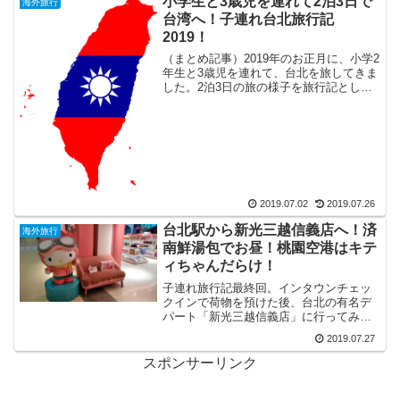
小学生と3歳児を連れて2泊3日で
海外旅行
台湾へ！子連れ台北旅行記
2019！
（まとめ記事）2019年のお正月に、小学2
年生と3歳児を連れて、台北を旅してきま
した。2泊3日の旅の様子を旅行記として
まとめてみました。日程や予算、管理人
一家がどこを巡って、子供が喜んだ場所
はどこっだったのか？をご紹介！
2019.07.02
2019.07.26
台北駅から新光三越信義店へ！済
海外旅行
南鮮湯包でお昼！桃園空港はキテ
ィちゃんだらけ！
子連れ旅行記最終回。インタウンチェッ
クインで荷物を預けた後、台北の有名デ
パート「新光三越信義店」に行ってみ
た。「陶朱隠園」なるねじれたビルを見
2019.07.27
たら「濟南鮮湯包」でお昼！旅の最後は
桃園空港で「キティちゃん」尽くし！
スポンサーリンク