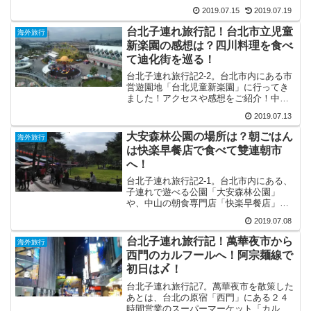
ットの一つ、台北トイザらスの場所や品
2019.07.15
2019.07.19
揃えをご紹介！晩御飯を食べた、旅猿で
も紹介された京鼎小館の感想も合わせ
台北子連れ旅行記！台北市立児童
海外旅行
て！
新楽園の感想は？四川料理を食べ
て迪化街を巡る！
台北子連れ旅行記2-2。台北市内にある市
営遊園地「台北児童新楽園」に行ってき
ました！アクセスや感想をご紹介！中山
の四川料理「樺慶川菜餐庁」でお昼を食
2019.07.13
べて、問屋街として有名な迪化街を散
策！旧正月前の迪化街の様子は？
大安森林公園の場所は？朝ごはん
海外旅行
は快楽早餐店で食べて雙連朝市
へ！
台北子連れ旅行記2-1。台北市内にある、
子連れで遊べる公園「大安森林公園」
や、中山の朝食専門店「快楽早餐店」、
「雙連朝市」へ行ってきました。どこに
2019.07.08
あるのか？場所やアクセス、行ってみた
感想をご紹介しています。
台北子連れ旅行記！萬華夜市から
海外旅行
西門のカルフールへ！阿宗麺線で
初日は〆！
台北子連れ旅行記7。萬華夜市を散策した
あとは、台北の原宿「西門」にある２４
時間営業のスーパーマーケット「カルフ