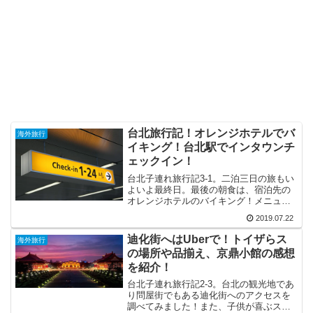
台北旅行記！オレンジホテルでバ
海外旅行
イキング！台北駅でインタウンチ
ェックイン！
台北子連れ旅行記3-1。二泊三日の旅もい
よいよ最終日。最後の朝食は、宿泊先の
オレンジホテルのバイキング！メニュー
や感想を紹介！チェックアウトの後は、
2019.07.22
台北駅でとても便利なインタウンチェッ
クインを初体験！感想は？本当に便利？
迪化街へはUberで！トイザらス
海外旅行
の場所や品揃え、京鼎小館の感想
を紹介！
台北子連れ旅行記2-3。台北の観光地であ
り問屋街でもある迪化街へのアクセスを
調べてみました！また、子供が喜ぶスポ