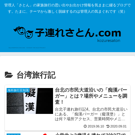
管理人「さとん」の家族旅行の思い出やお出かけ情報を気ままに綴るブログで
す。たまに、テーマから激しく脱線するのは管理人の気まぐれです（笑）
台湾旅行記
台北の市民大道沿いの「痴漢バー
海外旅行豆知識
ガー」とは？場所やメニューを調
査！
台北子連れ旅行記4。台北の市民大道沿い
にある、「痴漢バーガー（癡漢堡）」と
は何？場所アクセス、営業時間やメニュ
ー、店内の様子を調査！思わず絶句する
2019.06.10
2020.09.01
謎めいた名前の意味は？日本語に翻訳す
るとどういう意味？