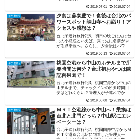
ール」へ。さらには、麺線の名店「阿宗
2019.07.01
2019.07.04
麺線」でこの日の食事を締めて、中山の
オレンジホテルへUberで帰ります。
夕食は鼎泰豊で！食後は台北のパ
海外旅行
ワースポット龍山寺へお詣り！ア
クセスや感想は？
台北子連れ旅行記5。初日の晩ごはんは台
北の小籠包といえば、真っ先に名前が挙
がる鼎泰豊へ。さらに、夕食後はパワー
スポットとして有名なお寺「龍山寺」を
2019.06.13
2019.07.04
参拝しました。アクセスや感想をご紹介
しております。
桃園空港から中山のホテルまで所
海外旅行
要時間は何分？台北初おやつは陳
記百果園で！
台北子連れ旅行記3。桃園空港から中山の
ホテルまで、チェックインの所要時間目
安はどれくらい？管理人が子連れでかか
った時間を紹介！台北の有名スイーツ店
2019.06.08
2019.07.04
「百果園」へのアクセスや感想も合わせ
て調査！
ＭＲＴ空港線から中山へ！乗換は
海外旅行
台北と北門どっち？中山駅にエレ
ベーターは？
台北子連れ旅行記2。桃園国際空港からＭ
ＲＴ空港線台北駅に到着した管理人一