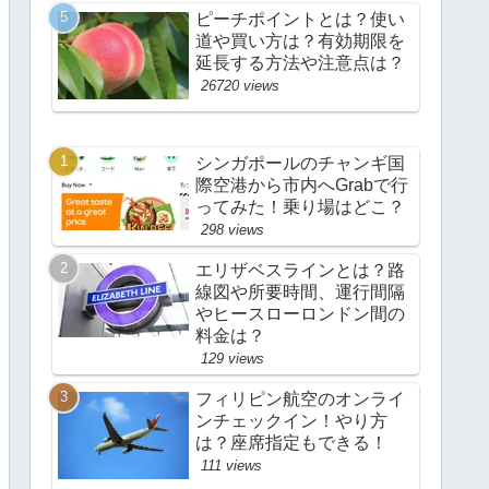
ピーチポイントとは？使い
道や買い方は？有効期限を
延長する方法や注意点は？
26720 views
シンガポールのチャンギ国
際空港から市内へGrabで行
ってみた！乗り場はどこ？
298 views
エリザベスラインとは？路
線図や所要時間、運行間隔
やヒースローロンドン間の
料金は？
129 views
フィリピン航空のオンライ
ンチェックイン！やり方
は？座席指定もできる！
111 views