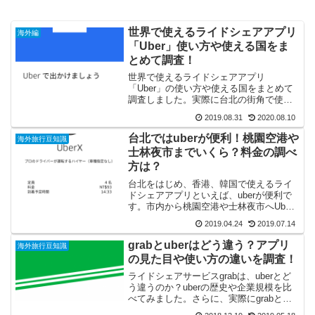
世界で使えるライドシェアアプリ
海外編
「Uber」使い方や使える国をま
とめて調査！
世界で使えるライドシェアアプリ
「Uber」の使い方や使える国をまとめて
調査しました。実際に台北の街角で使っ
てみた感想や料金も合わせてご紹介！
2019.08.31
2020.08.10
台北ではuberが便利！桃園空港や
海外旅行豆知識
士林夜市までいくら？料金の調べ
方は？
台北をはじめ、香港、韓国で使えるライ
ドシェアアプリといえば、uberが便利で
す。市内から桃園空港や士林夜市へUber
で移動したら料金はいくらかかるのか？
2019.04.24
2019.07.14
時間や距離と合わせて調べてみました。
さらに、Uberの利用料金を簡単に調べる
grabとuberはどう違う？アプリ
海外旅行豆知識
方法をご紹介。
の見た目や使い方の違いを調査！
ライドシェアサービスgrabは、uberとど
う違うのか？uberの歴史や企業規模を比
べてみました。さらに、実際にgrabと
uberのアプリをダウンロードして、その