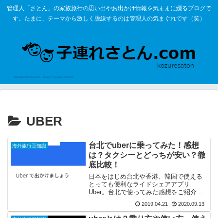
管理人「さとん」の家族旅行の思い出やお出かけ情報を気ままに綴るブログで
す。たまに、テーマから激しく脱線するのは管理人の気まぐれです（笑）
UBER
台北でuberに乗ってみた！感想
海外旅行豆知識
は？タクシーとどっちが安い？徹
底比較！
日本をはじめ台北や香港、韓国で使える
とっても便利なライドシェアアプリ
Uber。台北で使ってみた感想をご紹介し
ます。実際、タクシーと比較してどちら
2019.04.21
2020.09.13
がオススメなのか？お値段やサービスは
どうなのか？を、管理人が乗ってみて比