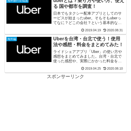
uberとは？乗り方や使い方、使え
海外旅行豆知識
較してみました。
る 国や都市を調査！
日本でもタクシー配車アプリとしてのサ
ービスが始まったuber。そもそもuberっ
てなに？どこの会社？という基本的な疑
問やuber乗り方、使い方を調べてみまし
2019.04.19
2020.08.31
た。さらに日本以外に使える 国も紹介し
ます！
Uberを台湾・台北で使う！使用
海外編
法や感想・料金をまとめてみた！
ライドシェアアプリ「Uber」の使い方や
感想をまとめてみました。台湾・台北で
使った感想や、実際にかかった料金を調
査！はたまた、タクシーとどちらが安か
2019.04.25
2020.08.10
ったのか？乗り比べてみたり、グーグル
マップから連携する方法も紹介します。
スポンサーリンク