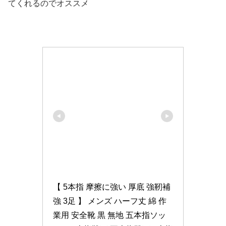
てくれるのでオススメ
【 5本指 摩擦に強い 厚底 強靭補
強 3足 】 メンズ ハーフ丈 綿 作
業用 安全靴 黒 無地 五本指ソッ