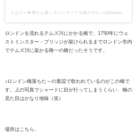
うえぴー🍀豊かな暮し※インテリア※旅※グルメ(@kimiko_uehara)がシェアした投稿
ロンドンを流れるテムズ川にかかる橋で、1750年にウェ
ストミンスター・ブリッジが架けられるまでロンドン市内
でテムズ川に架かる唯一の橋だったそうです。
♪ロンドン橋落ちた～の童謡で歌われているのがこの橋で
す。上の写真でシャードに目が行ってしまうくらい、橋の
見た目はかなり地味（笑）
場所はこちら。