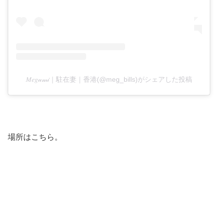
𝑀𝑒𝑔𝓊𝓂𝒾｜駐在妻｜香港(@meg_bills)がシェアした投稿
場所はこちら。