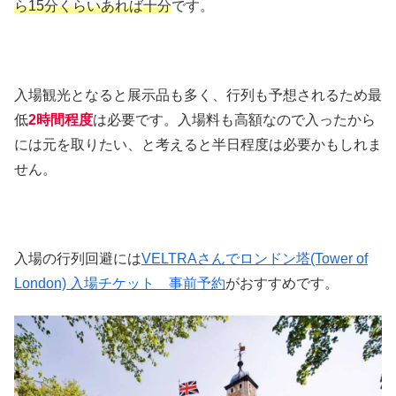
ら15分くらいあれば十分
です。
入場観光となると展示品も多く、行列も予想されるため最
低
2時間程度
は必要です。入場料も高額なので入ったから
には元を取りたい、と考えると半日程度は必要かもしれま
せん。
入場の行列回避には
VELTRAさんでロンドン塔(Tower of
London) 入場チケット 事前予約
がおすすめです。