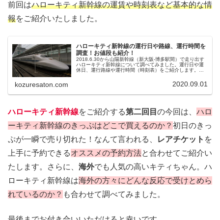
前回は
ハローキティ新幹線の運賃や時刻表など基本的な情
報
をご紹介いたしました。
ハローキティ新幹線の運行日や路線、運行時間を
調査！お値段も紹介！
2018.6.30から山陽新幹線（新大阪-博多駅間）で走り出す
ハローキティ新幹線について調べてみました。運行日や運
休日、運行路線や運行時間（時刻表）をご紹介します。ま
た、各地からのキティ新幹線自由席料金や指定席料金も調
査しています！
2020.09.01
kozuresaton.com
ハローキティ新幹線
をご紹介する
第二回目
の今回は、
ハロ
ーキティ新幹線のきっぷはどこで買えるのか？
初日のきっ
ぷが一瞬で売り切れた！なんて言われる、
レアチケット
を
上手に予約できる
オススメの予約方法
と合わせてご紹介い
たします。さらに、
海外
でも人気の高いキティちゃん。ハ
ローキティ新幹線は
海外の方々にどんな反応で受けとめら
れているのか？
も合わせて調べてみました。
最後までお付き合いいただけると幸いです。