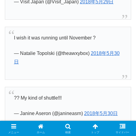
— Visit Japan (@Visit_Japan)
2018年5月29日
I wish it was running until November ?
— Natalie Topolski (@theawxybox)
2018年5月30
日
?? My kind of shuttle!!!
— Janine Aseron (@janineasrn)
2018年5月30日
メニュー
ホーム
検索
トップ
サイドバー