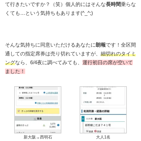
て行きたいですか？（笑）個人的にはそんな
長時間
乗らな
くても…という気持ちもあります(^_^;)
そんな気持ちに同意いただけるあなたに
朗報
です！全区間
通しての指定席券は売り切れていますが、
細切れのタイミ
ング
なら、6/4夜に調べてみても、
運行初日の席が空いて
ました！
新大阪→西明石
大人1名