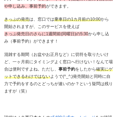
や申し込み、事前予約
ができます。
きっぷの発売
は、窓口では
乗車日の1カ月前の10:00
から
開始されますが、このサービスを使えば
きっぷ発売日のさらに1週間前(同曜日)の5:30
から申し込
み（事前予約）ができます！
混雑する期間（お盆やお正月など）に切符を取りたいけ
ど、一ヶ月前にタイミングよく窓口へ行けない！なんて場
合は便利ですよね。ただし、
事前予約
をしたから
確実にゲ
ットできるわけではない
ようで(^_^;)発売開始と同時に自
力で予約をするのとどっちが速いのか？という疑問は残り
ますが（笑）