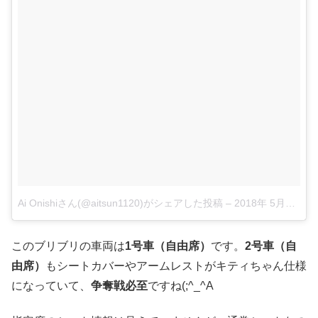
Ai Onishiさん(@aitsun1120)がシェアした投稿
–
2018年 5月月18日午後9時23分PDT
このブリブリの車両は
1号車（自由席）
です。
2号車（自
由席）
もシートカバーやアームレストがキティちゃん仕様
になっていて、
争奪戦必至
ですね(;^_^A