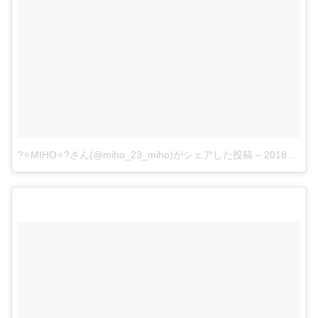
?⭐️MIHO⭐️?さん(@miho_23_miho)がシェアした投稿
–
2018年 5月月24日午前7時04分PDT