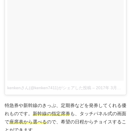
kenkenさん(@kenken7411)がシェアした投稿
–
2017年 3月月20日午後9時05分PDT
特急券や新幹線のきっぷ、定期券などを発券してくれる優
れものです。
新幹線の指定席券
も、タッチパネル式の画面
で
座席表から選べる
ので、希望の日程からチョイスするこ
とができます。