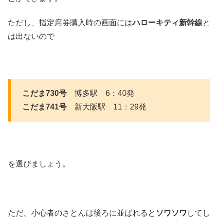
ただし、指定席券購入時の画面には
ハローキティ新幹線
と
は出ないので
こだま730号
博多駅 6：40発
こだま741号
新大阪駅 11：29発
を選びましょう。
ただ、小心者のさとんは後ろに並ばれると
ソワソワ
してし