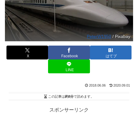
PeterW1950
/ Pixabay
X
Facebook
はてブ
LINE
2018.06.06
2020.09.01
この記事は
約8分
で読めます。
スポンサーリンク