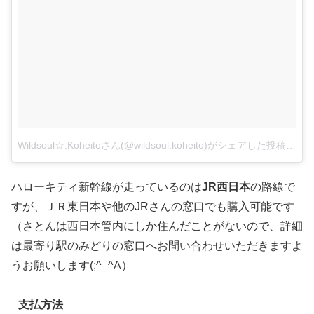
Wildsoul☆.Koheitoさん(@wildsoul.koheito)がシェアした投稿
–
20
ハローキティ新幹線が走っているのは
JR西日本
の路線で
すが、ＪＲ東日本や他のJRさんの窓口でも購入可能です
（さとんは西日本管内にしか住んだことがないので、詳細
は最寄り駅のみどりの窓口へお問い合わせいただきますよ
うお願いします(;^_^A）
支払方法