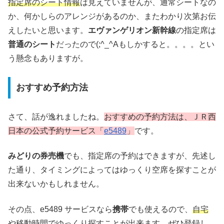
指定席のシート情報
は見えていませんが、通常シートなの
か、何かしらのアレンジがあるのか、またわかり次第お伝
えしたいと思います。
エヴァンゲリオン新幹線
の指定席は
普通のシート
だったので(;^_^Aもしかすると。。。。とい
う懸念もありますが。
おすすめ予約方法
さて、話が逸れましたね。
おすすめの予約方法は、ＪＲ西
日本の公式予約サービス「
e5489
」
です。
みどりの券売機
でも、指定席の予約はできますが、先述し
た通り、タイミングによってはゆっくり空席を探すことが
出来ないかもしれません。
その点、e5489 サービスなら
携帯
でも使えるので、
自宅
や移動時間でゆっくり探す
ことが出来ます。ぜひ登録し