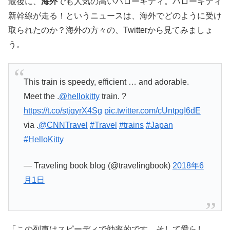
最後に、
海外
でも人気の高いハローキティ。ハローキティ
新幹線が走る！というニュースは、海外でどのように受け
取られたのか？海外の方々の、Twitterから見てみましょ
う。
This train is speedy, efficient … and adorable.
Meet the .
@hellokitty
train. ?
https://t.co/stjqyrX4Sg
pic.twitter.com/cUntpqI6dE
via .
@CNNTravel
#Travel
#trains
#Japan
#HelloKitty
— Traveling book blog (@travelingbook)
2018年6
月1日
「
この列車はスピーディで効率的です…そして愛らし