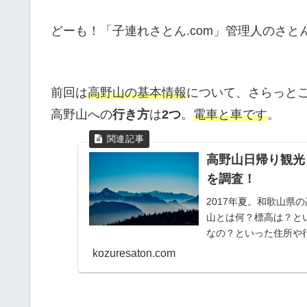
どーも！「子連れさとん.com」管理人のさと
前回は
高野山の基本情報
について、さらっと
高野山への
行き方
は
2つ
。
電車と車です
。
高野山日帰り観光
を調査！
2017年夏。和歌山県
山とは何？標高は？と
なの？といった住所や
kozuresaton.com