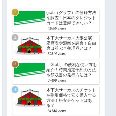
grab（グラブ）の登録方法
を調査！日本のクレジット
カードは登録できない？！
41856 views
木下大サーカス大阪公演！
座席表や混雑を調査！自由
席は並ぶ？整理券とは？
39314 views
「Grab」の便利な使い方を
紹介！時間指定予約の方法
や領収書の発行方法は？
37499 views
木下大サーカスのチケット
を割引価格で安く購入する
方法！格安チケットはあ
る？
34144 views