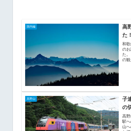
高
国内編
た
和歌
のお
た。
の観
子
高野山
の
高野
駅へ
山へ