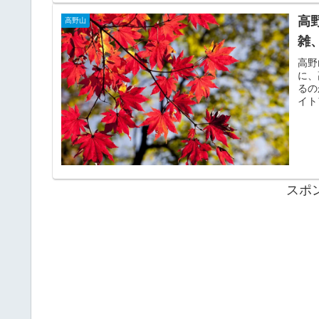
高
高野山
雑
高野
に、
るの
イト
スポ