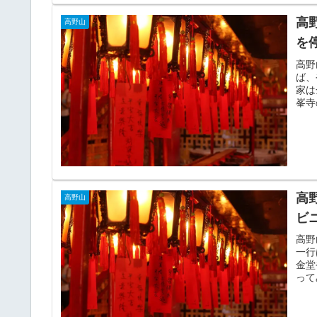
高
高野山
を
高野
ば、
家は
峯寺
うぞ
高
高野山
ビ
高野
一行
金堂
って