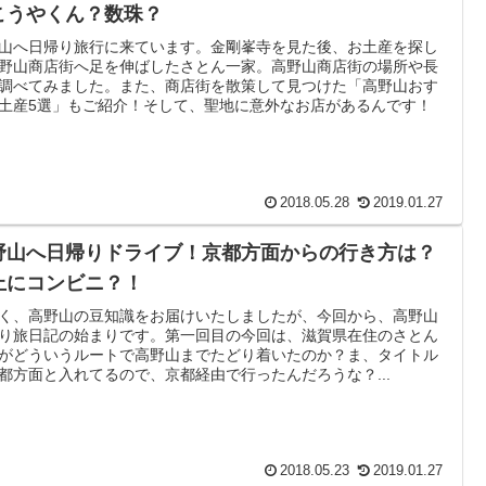
こうやくん？数珠？
山へ日帰り旅行に来ています。金剛峯寺を見た後、お土産を探し
野山商店街へ足を伸ばしたさとん一家。高野山商店街の場所や長
調べてみました。また、商店街を散策して見つけた「高野山おす
土産5選」もご紹介！そして、聖地に意外なお店があるんです！
2018.05.28
2019.01.27
野山へ日帰りドライブ！京都方面からの行き方は？
上にコンビニ？！
く、高野山の豆知識をお届けいたしましたが、今回から、高野山
り旅日記の始まりです。第一回目の今回は、滋賀県在住のさとん
がどういうルートで高野山までたどり着いたのか？ま、タイトル
都方面と入れてるので、京都経由で行ったんだろうな？...
2018.05.23
2019.01.27