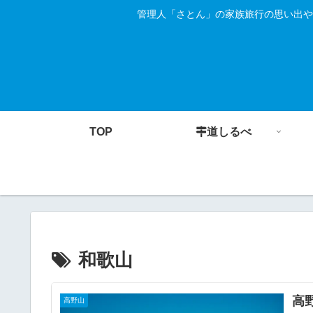
管理人「さとん」の家族旅行の思い出や
TOP
道しるべ
和歌山
高
高野山