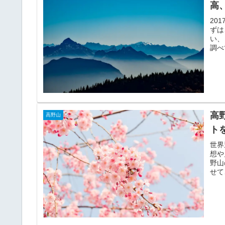
高
20
ずは
い、
調べ
高
高野山
ト
世界
想や
野山
せて