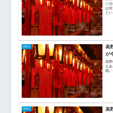
に分
は何
とい
高
高野山
が
高野
もあ
図）
高
高野山