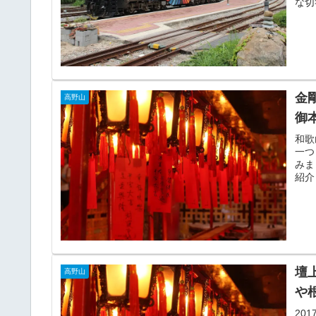
な切
金
高野山
御
和歌
一つ
みま
紹介
壇
高野山
や
20