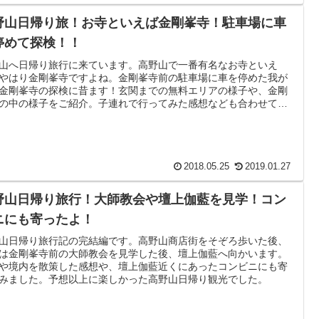
野山日帰り旅！お寺といえば金剛峯寺！駐車場に車
停めて探検！！
山へ日帰り旅行に来ています。高野山で一番有名なお寺といえ
やはり金剛峯寺ですよね。金剛峯寺前の駐車場に車を停めた我が
金剛峯寺の探検に昔ます！玄関までの無料エリアの様子や、金剛
の中の様子をご紹介。子連れで行ってみた感想なども合わせてど
。
2018.05.25
2019.01.27
野山日帰り旅行！大師教会や壇上伽藍を見学！コン
ニにも寄ったよ！
山日帰り旅行記の完結編です。高野山商店街をそぞろ歩いた後、
は金剛峯寺前の大師教会を見学した後、壇上伽藍へ向かいます。
や境内を散策した感想や、壇上伽藍近くにあったコンビニにも寄
みました。予想以上に楽しかった高野山日帰り観光でした。