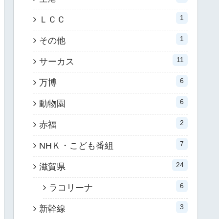
1
ＬＣＣ
1
その他
11
サーカス
6
万博
6
動物園
2
赤福
7
NHＫ・こども番組
24
滋賀県
6
ラコリーナ
3
新幹線