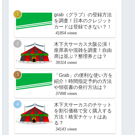
grab（グラブ）の登録方法
を調査！日本のクレジット
カードは登録できない？！
41854 views
木下大サーカス大阪公演！
座席表や混雑を調査！自由
席は並ぶ？整理券とは？
39314 views
「Grab」の便利な使い方を
紹介！時間指定予約の方法
や領収書の発行方法は？
37498 views
木下大サーカスのチケット
を割引価格で安く購入する
方法！格安チケットはあ
る？
34143 views