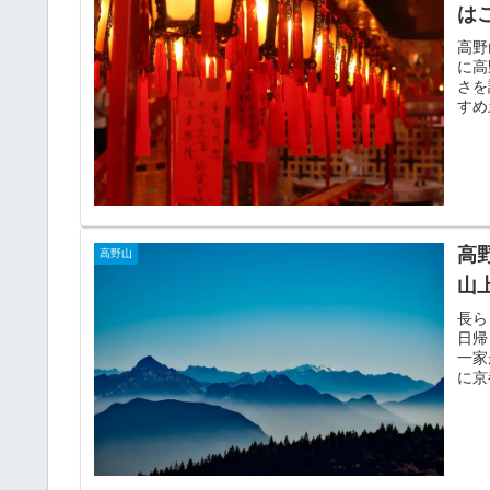
は
高野
に高
さを
すめ
高
高野山
山
長ら
日帰
一家
に京