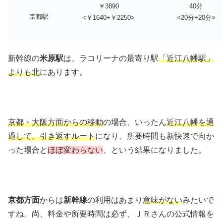
￥3890
40分
京都駅
<￥1640+￥2250>
<20分+20分>
新幹線の
米原駅
は、ラコリーナの最寄り駅
「近江八幡駅」
よりも北
にあります。
京都・大阪方面からの移動
の場合、いったん
近江八幡を通
過して、引き返すルート
になり、所要時間も新快速で向か
った場合と
ほぼ変わらない
、という結果になりました。
京都方面
からは
新幹線
の利用はあまり
意味がない
みたいで
すね。尚、料金や所要時間は必ず、ＪＲさんの公式情報を