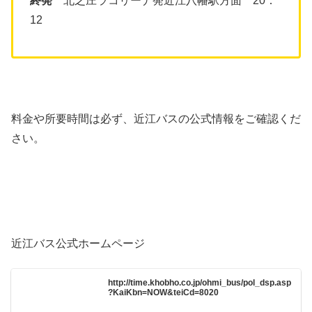
終発
北之庄ラコリーナ発近江八幡駅方面 20：
12
料金や所要時間は必ず、近江バスの公式情報をご確認くだ
さい。
近江バス公式ホームページ
http://time.khobho.co.jp/ohmi_bus/pol_dsp.asp
?KaiKbn=NOW&teiCd=8020