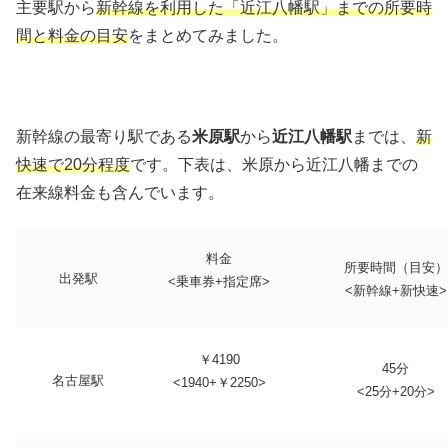
主要駅から
新幹線を利用した「近江八幡駅」までの所要時
間と料金の目安
をまとめてみました。
新幹線の最寄り駅である
米原駅
から
近江八幡駅
までは、
新
快速で20分程度
です。下表は、米原から近江八幡までの
在来線料金も含んでいます。
料金
所要時間（目安）
出発駅
<乗車券+指定席>
<新幹線+新快速>
￥4190
45分
名古屋駅
<1940+￥2250>
<25分+20分>