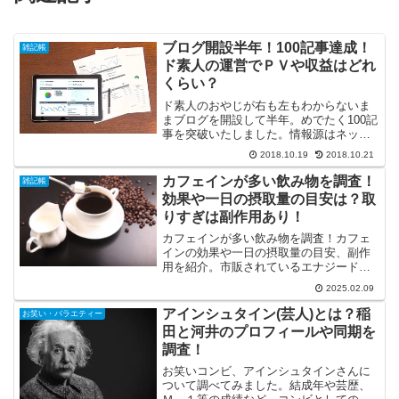
ブログ開設半年！100記事達成！
雑記帳
ド素人の運営でＰＶや収益はどれ
くらい？
ド素人のおやじが右も左もわからないま
まブログを開設して半年。めでたく100記
事を突破いたしました。情報源はネット
に転がる無料情報のみの素人運営でＰＶ
2018.10.19
2018.10.21
や収益はどれくらいになったのか！地味
な運営報告をお届けいたします！
カフェインが多い飲み物を調査！
雑記帳
効果や一日の摂取量の目安は？取
りすぎは副作用あり！
カフェインが多い飲み物を調査！カフェ
インの効果や一日の摂取量の目安、副作
用を紹介。市販されているエナジードリ
ンクや栄養ドリンクの中にカフェインが
2025.02.09
どれくらい含まれているのか？多く含ま
れる飲料と合わせて調べてみました。
アインシュタイン(芸人)とは？稲
お笑い・バラエティー
田と河井のプロフィールや同期を
調査！
お笑いコンビ、アインシュタインさんに
ついて調べてみました。結成年や芸歴、