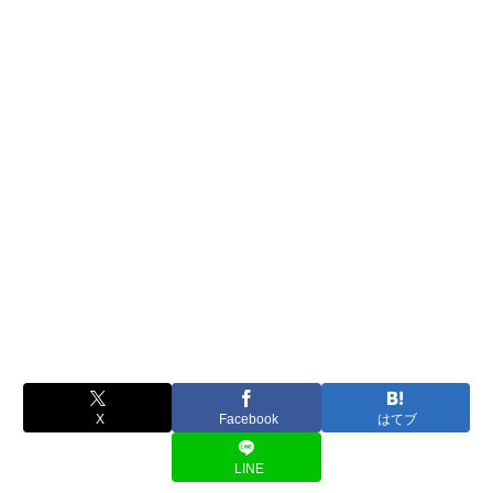
X
Facebook
はてブ
LINE