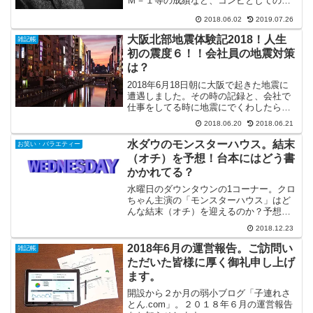
Ｍ－１等の成績など、コンビとしての経
歴や、稲田さんと河井さんそれぞれのプ
2018.06.02
2019.07.26
ロフィールを紹介！ＮＳＣ出身であるお
二人の、同期芸人さんは誰がいるのか？
大阪北部地震体験記2018！人生
雑記帳
も合わせて調査しました！！
初の震度６！！会社員の地震対策
は？
2018年6月18日朝に大阪で起きた地震に
遭遇しました。その時の記録と、会社で
仕事をしてる時に地震にでくわしたらど
うするべきか？帰宅困難者にならない為
2018.06.20
2018.06.21
に今回の経験をもとに対策を考えてみま
した。会社員の地震対策必需品もご紹介
水ダウのモンスターハウス。結末
お笑い・バラエティー
しています。
（オチ）を予想！台本にはどう書
かかれてる？
水曜日のダウンタウンの1コーナー。クロ
ちゃん主演の「モンスターハウス」はど
んな結末（オチ）を迎えるのか？予想を
してみましょう！うっすらと存在が見え
2018.12.23
隠れする台本には、オチはどう書かかれ
てるのでしょうか？ガチなのか？ヤラセ
2018年6月の運営報告。ご訪問い
雑記帳
なのか？
ただいた皆様に厚く御礼申し上げ
ます。
開設から２か月の弱小ブログ「子連れさ
とん.com」。２０１８年６月の運営報告