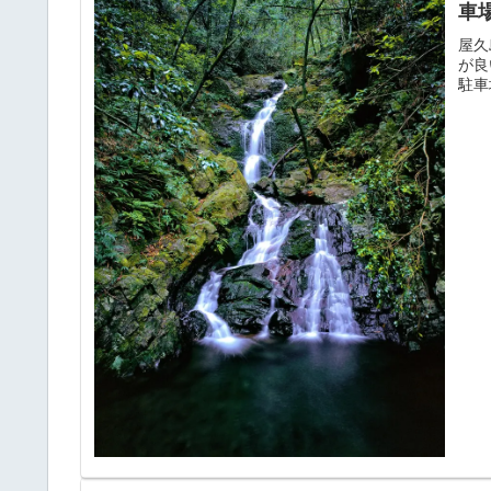
車
屋久
が良
駐車