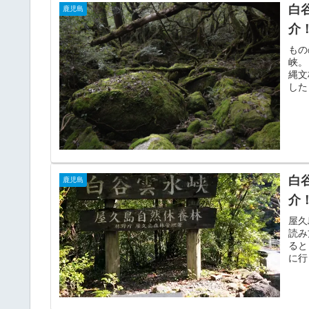
白
鹿児島
介
もの
峡。
縄文
した
白
鹿児島
介
屋久
読み
ると
に行