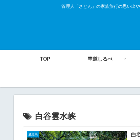
管理人「さとん」の家族旅行の思い出や
TOP
道しるべ
白谷雲水峡
白
鹿児島