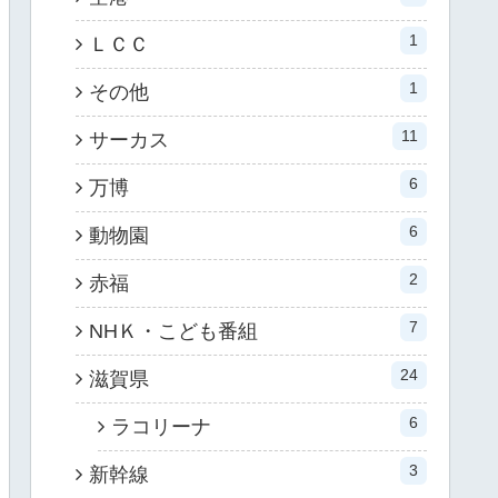
1
ＬＣＣ
1
その他
11
サーカス
6
万博
6
動物園
2
赤福
7
NHＫ・こども番組
24
滋賀県
6
ラコリーナ
3
新幹線