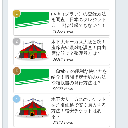
grab（グラブ）の登録方法
を調査！日本のクレジット
カードは登録できない？！
41855 views
木下大サーカス大阪公演！
座席表や混雑を調査！自由
席は並ぶ？整理券とは？
39314 views
「Grab」の便利な使い方を
紹介！時間指定予約の方法
や領収書の発行方法は？
37499 views
木下大サーカスのチケット
を割引価格で安く購入する
方法！格安チケットはあ
る？
34143 views