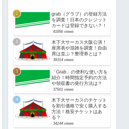
grab（グラブ）の登録方法
を調査！日本のクレジット
カードは登録できない？！
41856 views
木下大サーカス大阪公演！
座席表や混雑を調査！自由
席は並ぶ？整理券とは？
39314 views
「Grab」の便利な使い方を
紹介！時間指定予約の方法
や領収書の発行方法は？
37501 views
木下大サーカスのチケット
を割引価格で安く購入する
方法！格安チケットはあ
る？
34144 views