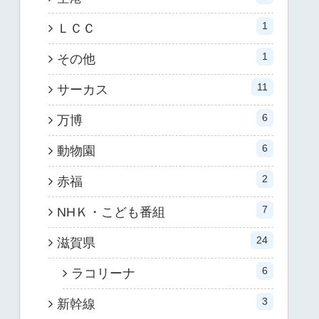
1
ＬＣＣ
1
その他
11
サーカス
6
万博
6
動物園
2
赤福
7
NHＫ・こども番組
24
滋賀県
6
ラコリーナ
3
新幹線