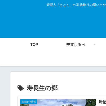
管理人「さとん」の家族旅行の思い出や
TOP
道しるべ
寿長生の郷
叶
お出かけ情報