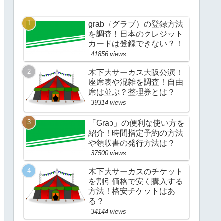
grab（グラブ）の登録方法
を調査！日本のクレジット
カードは登録できない？！
41856 views
木下大サーカス大阪公演！
座席表や混雑を調査！自由
席は並ぶ？整理券とは？
39314 views
「Grab」の便利な使い方を
紹介！時間指定予約の方法
や領収書の発行方法は？
37500 views
木下大サーカスのチケット
を割引価格で安く購入する
方法！格安チケットはあ
る？
34144 views