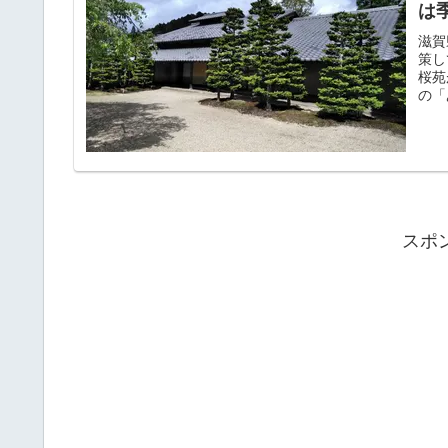
は
滋賀
策し
桜苑
の「
スポ