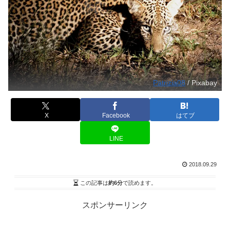
Patrizia08
/ Pixabay
X
Facebook
はてブ
LINE
2018.09.29
この記事は
約6分
で読めます。
スポンサーリンク