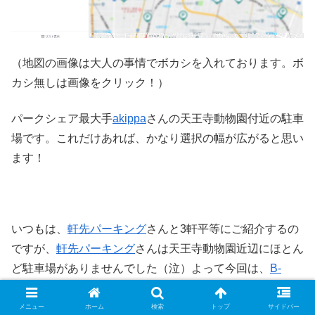
（地図の画像は大人の事情でボカシを入れております。ボ
カシ無しは画像をクリック！）
パークシェア最大手
akippa
さんの天王寺動物園付近の駐車
場です。これだけあれば、かなり選択の幅が広がると思い
ます！
いつもは、
軒先パーキング
さんと3軒平等にご紹介するの
ですが、
軒先パーキング
さんは天王寺動物園近辺にほとん
ど駐車場がありませんでした（泣）よって今回は、
B-
Times
さんと
akippa
さんの二軒のご紹介です。
メニュー
ホーム
検索
トップ
サイドバー