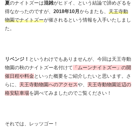
夏
のナイトズーは
混雑
がヒドイ、という結論で諦めざるを
得なかったのですが、
2018年10月
からまたも、
天王寺動
物園でナイトズー
が催されるという情報を入手いたしまし
た。
リベンジ！
というわけでもありませんが、今回は天王寺動
物園の秋のナイトズー名付けて
「ムーンナイトズー」の開
催日程や料金
といった概要をご紹介したいと思います。さ
らに、
天王寺動物園へのアクセス
や、
天王寺動物園近辺の
格安駐車場
を調べてみましたのでご覧ください！
それでは、レッツゴー！