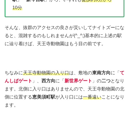
10分
そんな、抜群のアクセスの良さが災いしてナイトズーにな
ると、混雑するのもしれませんが(^_^;)基本的に上述の駅
に辿り着けば、天王寺動物園はもう目の前です。
ちなみに
天王寺動物園の入り口
は、敷地の
東南方向
に「
て
んしばゲート
」、
西方向
に「
新世界ゲート
」の
二つ
となり
ます。北側に入り口はありませんので、天王寺動物園の北
側に位置する
恵美須町駅
が入り口には
一番遠い
ことになり
ます。