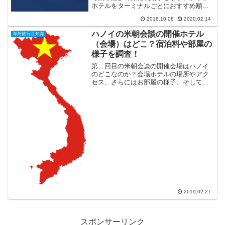
ホテルをターミナルごとにおすすめ順に
ランキング！口コミや実際に利用してみ
2018.10.08
2020.02.14
た感想、ホテルの立地や価格帯を徹底調
査！
ハノイの米朝会談の開催ホテル
海外旅行豆知識
（会場）はどこ？宿泊料や部屋の
様子を調査！
第二回目の米朝会談の開催会場はハノイ
のどこなのか？会場ホテルの場所やアク
セス、さらにはお部屋の様子、そして一
番気になるお部屋のお値段を調べてみま
した！
2019.02.27
スポンサーリンク