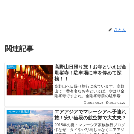
さとん
関連記事
高野山日帰り旅！お寺といえば金
高野山
剛峯寺！駐車場に車を停めて探
検！！
高野山へ日帰り旅行に来ています。高野
山で一番有名なお寺といえば、やはり金
剛峯寺ですよね。金剛峯寺前の駐車場に
車を停めた我が家は金剛峯寺の探検に昔
2018.05.25
2019.01.27
ます！玄関までの無料エリアの様子や、
金剛峯寺の中の様子をご紹介。子連れで
エアアジアでマレーシアへ子連れ
マレーシア旅行記
行ってみた感想なども合わせてどうぞ。
旅！安い値段の航空券で大丈夫？
2018年の夏・マレーシア家族旅行ブログ
①なぜ、タイやバリ島じゃなくエアアジ