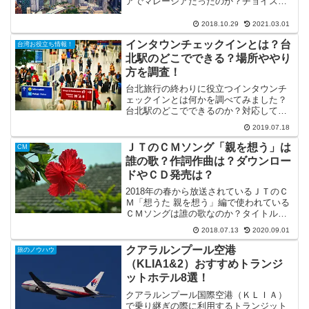
アでマレーシアだったのか？チョイスの
理由をご紹介！さらにＬＣＣのセールで
安い航空券がゲットできた！と喜んだの
2018.10.29
2021.03.01
も束の間、次々と襲い掛かるＬＣＣの洗
インタウンチェックインとは？台
礼が！
台湾お役立ち情報！
北駅のどこでできる？場所ややり
方を調査！
台北旅行の終わりに役立つインタウンチ
ェックインとは何かを調べてみました？
台北駅のどこでできるのか？対応してい
る航空会社や利用時間は？インタウンチ
2019.07.18
ェックインのメリットやデメリット、カ
ウンターの場所ややり方を調査！
ＪＴのＣＭソング「親を想う」は
CM
誰の歌？作詞作曲は？ダウンロー
ドやＣＤ発売は？
2018年の春から放送されているＪＴのＣ
Ｍ「想うた 親を想う」編で使われている
ＣＭソングは誰の歌なのか？タイトルは
何か？を調べてみました。作詞や作曲は
2018.07.13
2020.09.01
誰の手によるもので、ダウンロードやＣ
Ｄ発売の予定はあるのかどうかも合わせ
クアラルンプール空港
旅のノウハウ
て調査しています。
（KLIA1&2）おすすめトランジ
ットホテル8選！
クアラルンプール国際空港（ＫＬＩＡ）
で乗り継ぎの際に利用するトランジット