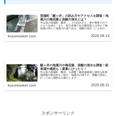
宿場町「醒ヶ井」の読み方やアクセスを調査！地
蔵川の梅花藻と居醒の清水とは？
中山道の宿場町「醒井」。その読み方と、車や電車でのア
クセスを紹介！また、町の名物である梅花藻とは何か？梅
花藻が揺らぐ地蔵川の源である、居醒の清水（いさめのし
みず）とは何か？も合わせて調査！
2020.09.14
kozuresaton.com
醒ヶ井の地蔵川や梅花藻、居醒の清水を調査！駐
車場や感想も！避暑にぴったり！
中山道の宿場町「醒井」を調査！梅花藻鑑賞に便利な駐車
場情報や商店街をご紹介。地蔵川の様子や、居醒の清水に
行ってみた感想をお届けします。
2020.08.31
kozuresaton.com
スポンサーリンク